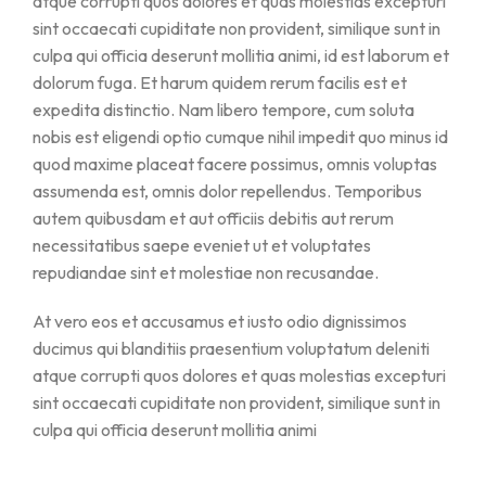
atque corrupti quos dolores et quas molestias excepturi
sint occaecati cupiditate non provident, similique sunt in
culpa qui officia deserunt mollitia animi, id est laborum et
dolorum fuga. Et harum quidem rerum facilis est et
expedita distinctio. Nam libero tempore, cum soluta
nobis est eligendi optio cumque nihil impedit quo minus id
quod maxime placeat facere possimus, omnis voluptas
assumenda est, omnis dolor repellendus. Temporibus
autem quibusdam et aut officiis debitis aut rerum
necessitatibus saepe eveniet ut et voluptates
repudiandae sint et molestiae non recusandae.
At vero eos et accusamus et iusto odio dignissimos
ducimus qui blanditiis praesentium voluptatum deleniti
atque corrupti quos dolores et quas molestias excepturi
sint occaecati cupiditate non provident, similique sunt in
culpa qui officia deserunt mollitia animi